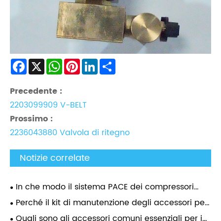
Facebook
X
WhatsApp
Pinterest
LinkedIn
Share
Precedente :
2203099909 V-BELT
Prossimo :
2236043880 Valvola di ritegno
Notizie correlate
In che modo il sistema PACE dei compressori
mobili Atlas Copco consente regolazioni della
Perché il kit di manutenzione degli accessori per
pressione di 0,1 bar?
compressori d'aria Atlas è essenziale per le
Quali sono gli accessori comuni essenziali per i