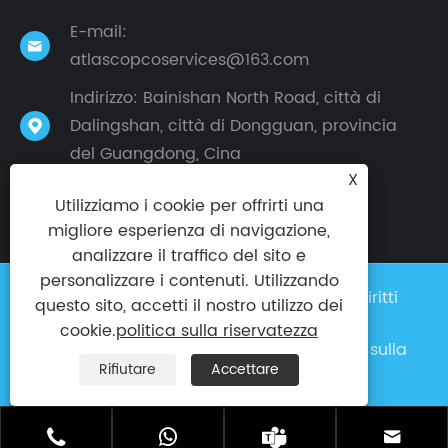
E-mail:

atlascopcoservices@163.com
Indirizzo: Bainishan North Road, città di
Dalingshan, città di Dongguan, provincia

del Guangdong, Cina
X
Utilizziamo i cookie per offrirti una
migliore esperienza di navigazione,
analizzare il traffico del sito e
personalizzare i contenuti. Utilizzando
Copyright © 2024 Taike Factory Tutti i diritti
questo sito, accetti il ​​nostro utilizzo dei
riservati
cookie.
politica sulla riservatezza
Links
|
Sitemap
|
RSS
|
XML
|
politica sulla
Rifiutare
Accettare
riservatezza
|



