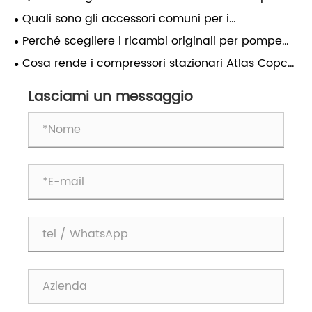
prestazioni del compressore a lungo termine?
compressori d'aria Atlas e perché sono
Quali sono gli accessori comuni per i
importanti?
compressori d'aria Atlas?
Perché scegliere i ricambi originali per pompe
per vuoto per prestazioni a lungo termine?
Cosa rende i compressori stazionari Atlas Copco
la scelta migliore per le applicazioni industriali?
Lasciami un messaggio