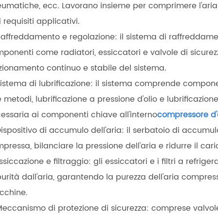
umatiche, ecc. Lavorano insieme per comprimere l'aria 
i requisiti applicativi.
Raffreddamento e regolazione: il sistema di raffreddam
ponenti come radiatori, essiccatori e valvole di sicure
zionamento continuo e stabile del sistema.
Sistema di lubrificazione: il sistema comprende component
 metodi, lubrificazione a pressione d'olio e lubrificazione
essaria ai componenti chiave all'interno
compressore d'
Dispositivo di accumulo dell'aria: il serbatoio di accumul
pressa, bilanciare la pressione dell'aria e ridurre il car
Essiccazione e filtraggio: gli essiccatori e i filtri a refri
urità dall'aria, garantendo la purezza dell'aria compre
cchine.
Meccanismo di protezione di sicurezza: comprese valvole d