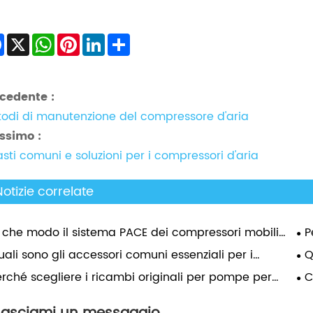
Facebook
X
WhatsApp
Pinterest
LinkedIn
Share
cedente :
odi di manutenzione del compressore d'aria
ssimo :
sti comuni e soluzioni per i compressori d'aria
Notizie correlate
n che modo il sistema PACE dei compressori mobili
P
as Copco consente regolazioni della pressione di 0,1
com
ali sono gli accessori comuni essenziali per i
Q
r?
de
pressori d'aria Atlas e perché sono importanti?
d'a
erché scegliere i ricambi originali per pompe per
C
to per prestazioni a lungo termine?
sce