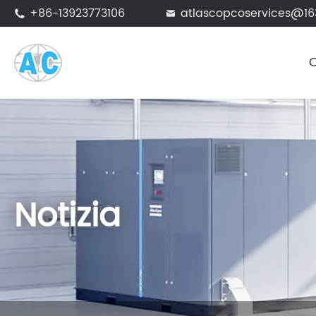
+86-13923773106
atlascopcoservices@1


Notizia