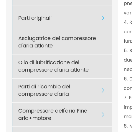
pne
var
Parti originali

4. 
com
Asciugatrice del compressore
fun
d'aria atlante
5. 
due
Olio di lubrificazione del
nec
compressore d'aria atlante
6. 
Parti di ricambio del
com

compressore d'aria
7. 
imp
Compressore dell'aria Fine

ma
aria+motore
8. 