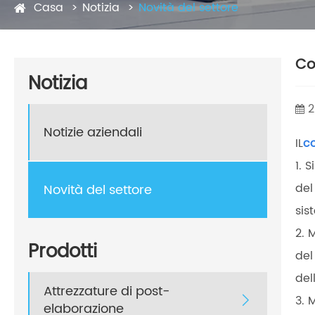
Casa
Notizia
Novità del settore
Co
Notizia
2
Notizie aziendali
IL
c
1. 
del
Novità del settore
sis
2. 
Prodotti
del
del
Attrezzature di post-
3. 

elaborazione