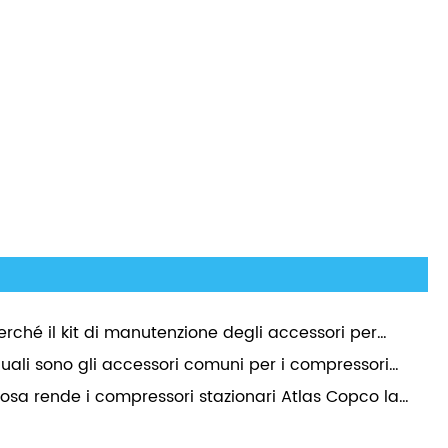
erché il kit di manutenzione degli accessori per
pressori d'aria Atlas è essenziale per le prestazioni
uali sono gli accessori comuni per i compressori
l compressore a lungo termine?
ria Atlas?
osa rende i compressori stazionari Atlas Copco la
lta migliore per le applicazioni industriali?