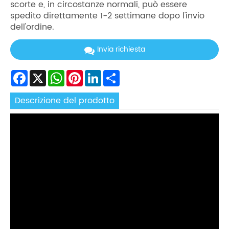
scorte e, in circostanze normali, può essere
spedito direttamente 1-2 settimane dopo l'invio
dell'ordine.
Invia richiesta
Facebook
X
WhatsApp
Pinterest
LinkedIn
Share
Descrizione del prodotto