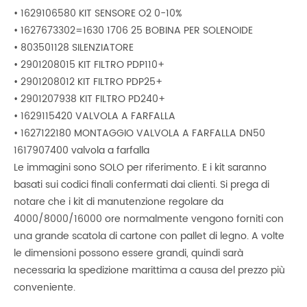
• 1629106580 KIT SENSORE O2 0-10%
• 1627673302=1630 1706 25 BOBINA PER SOLENOIDE
• 803501128 SILENZIATORE
• 2901208015 KIT FILTRO PDP110+
• 2901208012 KIT FILTRO PDP25+
• 2901207938 KIT FILTRO PD240+
• 1629115420 VALVOLA A FARFALLA
• 1627122180 MONTAGGIO VALVOLA A FARFALLA DN50
1617907400 valvola a farfalla
Le immagini sono SOLO per riferimento. E i kit saranno
basati sui codici finali confermati dai clienti. Si prega di
notare che i kit di manutenzione regolare da
4000/8000/16000 ore normalmente vengono forniti con
una grande scatola di cartone con pallet di legno. A volte
le dimensioni possono essere grandi, quindi sarà
necessaria la spedizione marittima a causa del prezzo più
conveniente.