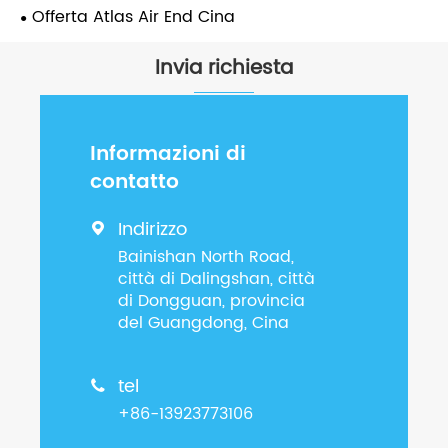
Offerta Atlas Air End Cina
Invia richiesta
Informazioni di
contatto
Indirizzo

Bainishan North Road,
città di Dalingshan, città
di Dongguan, provincia
del Guangdong, Cina
tel

+86-13923773106