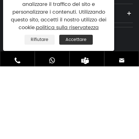
analizzare il traffico del sito e
personalizzare i contenuti. Utilizzando
NOTIZIA
questo sito, accetti il ​​nostro utilizzo dei
cookie.
politica sulla riservatezza
Rifiutare
Accettare
tel:

+86-13923773106




E-mail:

atlascopcoservices@163.com
Indirizzo: Bainishan North Road, città di
Dalingshan, città di Dongguan, provincia

del Guangdong, Cina