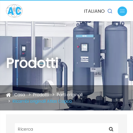
ITALIANO


Prodotti
Casa
Prodotti
Parti originali
Ricambi originali Atlas Copco